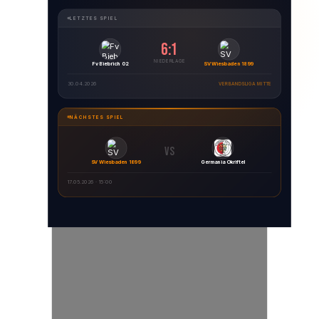
von NBA-Star
Wiesbaden!
LETZTES SPIEL
Isaiah
6:1
ZUM ARTIKEL
NIEDERLAGE
Hartenstein
Fv Biebrich 02
SV Wiesbaden 1899
Zum Artikel
30.04.2026
VERBANDSLIGA MITTE
NÄCHSTES SPIEL
Zum Artikel
VS
SV Wiesbaden 1899
Germania Okriftel
17.05.2026 · 15:00