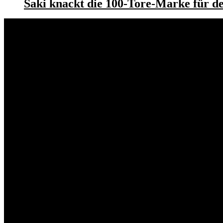
Saki knackt die 100-Tore-Marke für d
Mannschaft