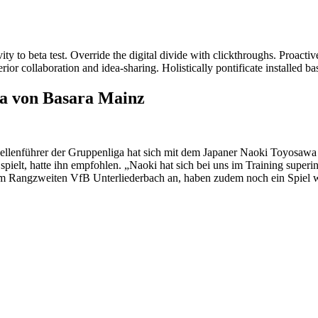
ivity to beta test. Override the digital divide with clickthroughs. Proa
erior collaboration and idea-sharing. Holistically pontificate installed ba
a von Basara Mainz
lenführer der Gruppenliga hat sich mit dem Japaner Naoki Toyosawa ve
pielt, hatte ihn empfohlen. „Naoki hat sich bei uns im Training superint
em Rangzweiten VfB Unterliederbach an, haben zudem noch ein Spiel we