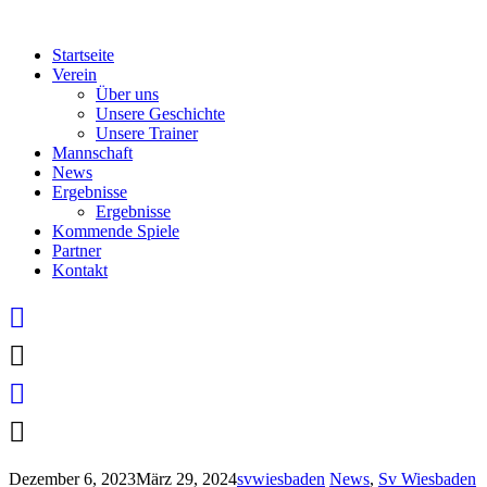
Skip
to
Startseite
content
Verein
Über uns
Unsere Geschichte
Unsere Trainer
Mannschaft
News
Ergebnisse
Ergebnisse
Kommende Spiele
Partner
Kontakt
Dezember 6, 2023
März 29, 2024
svwiesbaden
News
,
Sv Wiesbaden