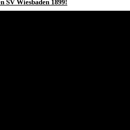
en SV Wiesbaden 1899!
UNSERE SPONSOREN
Verein
KONTAK