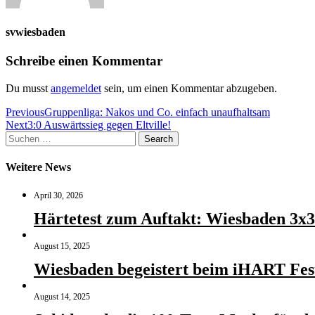
svwiesbaden
Schreibe einen Kommentar
Du musst
angemeldet
sein, um einen Kommentar abzugeben.
Beitragsnavigation
Previous
Gruppenliga: Nakos und Co. einfach unaufhaltsam
Next
3:0 Auswärtssieg gegen Eltville!
Suchen
Search
nach:
Weitere News
April 30, 2026
Härtetest zum Auftakt: Wiesbaden 3x3 
August 15, 2025
Wiesbaden begeistert beim iHART Fest
August 14, 2025